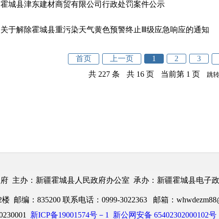
霍城县津东建材商贸有限公司行政处罚案件公示
关于解除霍城县重污染天气黄色预警终止Ⅲ级应急响应的通知
首页
上一页
1
2
3
共 227 条
共 16 页
当前第 1 页
跳
府 主办：新疆霍城县人民政府办公室 承办：新疆霍城县电子
：835200 联系电话：0999-3022363 邮箱：whwdezm88@1
230001
新ICP备19001574号－1
新公网安备 65402302000102号