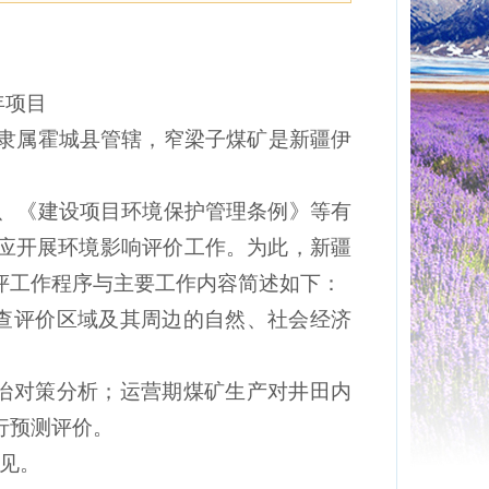
年项目
隶属霍城县管辖
，
窄梁子
煤矿
是
新疆伊
、
《
建设项目环境保护管理条例
》
等有
应开展环境影响评价工作。为此，
新疆
评工作程序与主要工作内容简述如下：
查评价区域及其周边的自然、社会经济
治对策分析；运营期煤矿生产对
井
田内
行预测评价。
见。