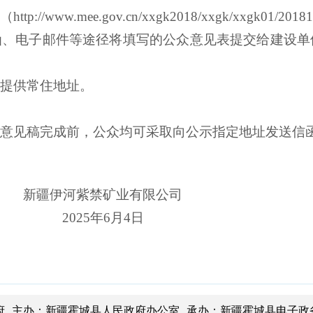
址（
http://www.mee.gov.cn/xxgk2018/xxgk/xxgk01/2018
函、电子邮件等途径将填写的公众意见表提交给建设单
并提供常住地址。
求意见稿完成前，公众均可采取向公示指定地址发送信
新疆伊河紫禁矿业有限公司
20
2
5
年
6
月
4
日
府 主办：新疆霍城县人民政府办公室 承办：新疆霍城县电子政