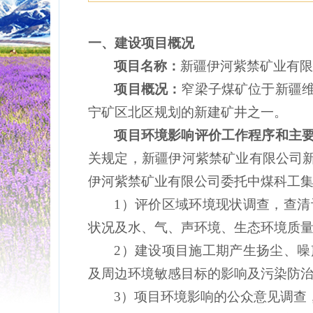
一、建设项目概况
项目名称
：
新疆伊河紫禁矿业有
项目概况：
窄梁子煤矿
位于新疆
宁矿区北区
规划
的新建
矿井
之一
。
项目环境影响评价工作程序和主
关规
定，
新疆伊河紫禁矿业有限公司
伊河紫禁矿业有限公司
委托中煤科工
1
）评价区域环境现状调查，查清
状况及水、气、声环境、生态环境质
2
）建设项目施工期产生扬尘、噪
及周边环境敏感目标的影响及污染防
3
）项目环境影响的公众意见调查