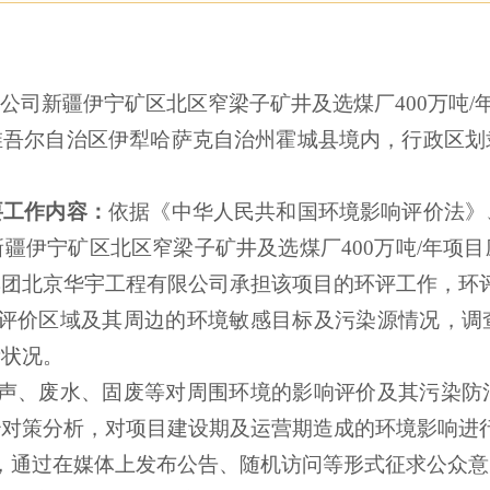
限公司新疆伊宁矿区北区窄梁子矿井及选煤厂
400
万吨
/
维吾尔自治区伊犁哈萨克自治州霍城县境内，行政区划
要工作内容：
依据《中华人民共和国环境影响评价法》
新疆伊宁矿区北区窄梁子矿井及选煤厂
400
万吨
/
年项目
集团北京华宇工程有限公司承担该项目的环评工作，环
评价区域及其周边的环境敏感目标及污染源情况，调
量状况。
声
、
废水、固废等
对周围环境的影响评价及其污染防
治对策分析，对项目建设期及运营期造成的环境影响进
，通过在媒体上发布公告、随机访问等形式征求公众意