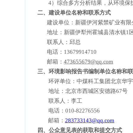
4
）综合多方分析结果，从环境保
二、建设单位名称和联系方式
建设单
位：
新疆伊河紫禁矿业有限
地址：
新疆伊犁州霍城县清水镇
1
联系人：
邱总
电话：
13679914710
邮箱：
473655679@qq.com
三、环境影响报告书编制单位名称和
环评单位：中煤科工集团北京华
地址：北京市西城区安德路
67
号
联系人：
李
工
电话：
010-8227
6556
邮箱：
283733143
@qq.com
四、公众意见表的获取和提交方式