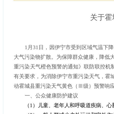
关于霍
1
月
31
日
，
因
伊宁市受到区域气温下降
大气污染物扩散。
为保障群众健康，降低
重污染天气橙色预警的通知》联防联控机
有关要求，
为消除伊宁市重污染天气，霍
动
霍城县
重污染天气
黄
色
（
Ⅲ
级）预警响
一、公众
健康防护
建议
（
1
）儿童、老年人和呼吸道疾病、心