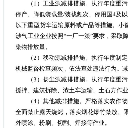
（
1
）
工业源减排措施
。执行
年度
重污
停产、降低装载量
/
装载频次、停用国
4
及以
以下重型货车运输原料或产品等措施。小
涉气工业企业按照
“一厂一策”要求，采
染物排放量。
（
2
）
移动源减排措施。执行
年度制定
机械监督检查频次，依法查处违法行为。
（
3
）
扬尘源减排措施。执行
年度
重污
搅拌、建筑拆除、渣土车运输、土石方作
（
4
）
其他减排措施。严格落实农作物
全面禁止露天烧烤，落实烟花爆竹禁放、
外喷涂、粉刷、切割、焊接等作业。