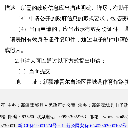
描述。所需的政府信息应当描述明确、详尽，有助
（
3）申请公开的政府信息的形式要求，包括获
（
4）当面申请的，应当出示有效身份证件；
申请表附有效身份证件复印件；通过电子邮件申请
或照片。
2.申请人可以通过以下方式提出申请：
（
1）当面提交
地 址：新疆维吾尔自治区霍城县体育馆路
工作时间：夏季
10:00至14:00，16:00至20:00
冬季
10:00至14:00，15:30至19:3
府 主办：新疆霍城县人民政府办公室 承办：新疆霍城县电子
联系电话：
0999-
3022363。
：835200 联系电话：0999-3022363 邮箱：whwdezm88@1
230001
新ICP备19001574号－1
新公网安备 65402302000102号