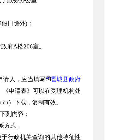
电子政务办公室
0(节假日除外)
；
新政府
A楼206室
。
申请人，应当填写
霍城县政府
。《申请表》可以在受理机构处
ov.cn）下载，复制有效。
明下列内容：
系方式。
便于行政机关查询的其他特征性