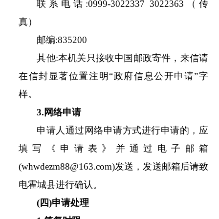
联系电话
:
0999-3022337 3022363（传
真）
邮编
:
835200
其他
:
本机关只接收中国邮政寄件，来信请
在信封显著位置注明
“政府信息公开申请”字
样。
3.
网络申请
申请人通过网络申请方式进行申请的，应
填写《申请表》并通过电子邮箱
(
whwdezm88
@
163
.com)
发送，发送邮箱后请致
电
霍城县
进行确认。
(
四
)
申请处理