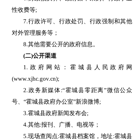
性收费等
;
7.
行政许可、行政处罚、行政强制和其他
对外管理服务等；
8.
其他需要公开的政府信息。
(
二
)
公开渠道
1.
政府网站：
霍城县人民政府网
(www.
xjhc.gov.cn
);
2.政务新媒体:“霍城县零距离”微信公众
号、“霍城县政府办公室”新浪微博;
3.
霍城县
政府新闻发布会
;
4.
其他
:
报刊、广播、电视等；
5
.
现场查阅点
:
霍城县
档案馆，地址
:
霍城县