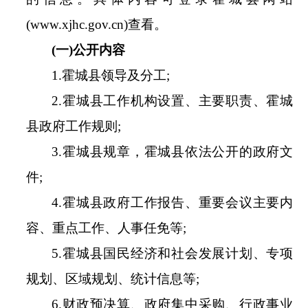
(www.
xjhc.gov.cn
)
查看。
(
一
)
公开内容
1.
霍城县
领导及分工
;
2.
霍城县
工作机构设置、主要职责、
霍城
县
政府工作规则
;
3.
霍城县
规章，
霍城县
依法公开的政府文
件
;
4.
霍城县
政府工作报告、重要会议主要内
容、重点工作、人事任免等
;
5.
霍城县
国民经济和社会发展计划、专项
规划、区域规划、统计信息等
;
6.
财政预决算、政府集中采购、行政事业