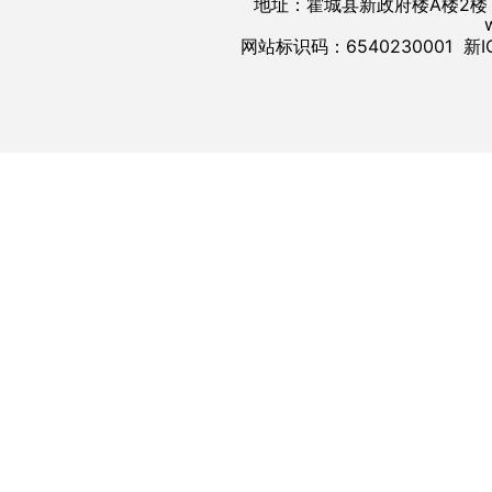
地址：霍城县新政府楼A楼2楼 邮
网站标识码：6540230001
新I