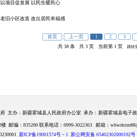
以项目促发展 以民生暖民心
老旧小区改造 改出居民幸福感
首页
上一页
1
2
3
共 38 条
共 3 页
当前第 1 页
跳转
府 主办：新疆霍城县人民政府办公室 承办：新疆霍城县电子
：835200 联系电话：0999-3022363 邮箱：whwdezm88@1
230001
新ICP备19001574号－1
新公网安备 65402302000102号