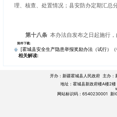
理、核查、处置情况；县安防办定期汇总
第十八条
本办法自
发布之日
起施行，
附件下载:
[霍城县安全生产隐患举报奖励办法（试行）（征求
相关解读:
开办：新疆霍城县人民政府 主办：
地址：霍城县新政府楼A楼2楼 邮
网站标识码：6540230001
新I