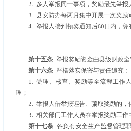
2.
多人举报同一事项，奖励
最先举报
3.
县安防办
每两月
集中开展一次奖励
4.
举报人接到领奖
通知后
60
日内
，凭
第十五条
举报奖励资
金由
县级财政全
第十六条
严格落实保密与责任追究：
1.
受理、核查、奖励等全流程工作
理；
2.
举报人借举报诬告、骗取奖励的，
3.
相关部门工作人员在举报奖励工作
第十七条
各负有安全生产监督管理