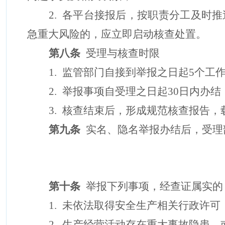
2.
各平台接报后，按职责分工及时推
急重大风险的，
应
立即启动核查处置。
第八条
受理与核查时限
1.
监管部门自接到举报之日起
5
个工
2.
举报事项自受理之日起
30
日内
办结
3.
核查结束后
，
形成规范核查报告，
第九条
实名、隐名举报办结后，受理
第十条
举报下列事项
，
经查证属实的
1.
未依法取得安全生产相关行政许可
2.
生产经营活动存在重大事故隐患，