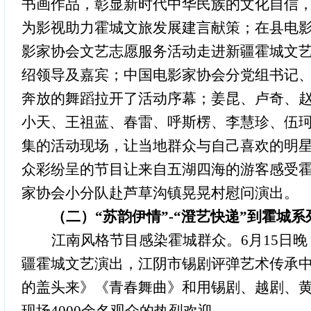
书画作品，彰显新时代中华民族的文化自信
为影视助力霍城文旅发展建言献策；在县电
影家协会文艺志愿服务活动走进新疆霍城文
绍领导及嘉宾
；中国电影家协会分党组书记
奔放的舞蹈拉开了
活动
序幕；姜昆
、卢奇、
小天
、
王祖蓝
、
春雷
、
呼斯楞
、
李慧珍
、
伍
集的活动现场，让当地群众与自己喜欢的明
众彩纷呈的节目让来自五湖四海的游客感受
家协会
小分队赴芦草沟镇晃晃村慰问演出
。
（二）
“苏韵伊情”-“澄艺快递”到霍城
江南风格节目感染霍城群众。
6月15日
疆霍城文艺演出，江阴市锡剧评弹艺术传承
的盖头来》《青春舞曲》和用锡剧、越剧、黄