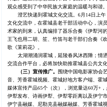
观众感受到了中华民族大家庭的温暖与和谐。两
澄艺快递到霍城文化交流。
6月14日上
文化交流中，在霍城县老干部活动中心，演
术家的到来，认真编排了器乐合奏《伊犁河
王飞也用二胡、笙、竹笛与老干部们合奏《
歌《茉莉花》。
太湖潮涌润霍城，延陵春风沐西陲；情
交流合作平台，必将加快助推霍城县公共文
（三）宣传推广。
围绕中国电影家协会
音、芳香霍城视频、霍城好地方客户端、霍
媒体宣传产品65个（次），浏览量达60万+
伊犁发布、诗画伊犁、伊犁零距离以及伊宁
伊宁县
融媒
、尼勒克县
融媒
融媒、芳香霍城