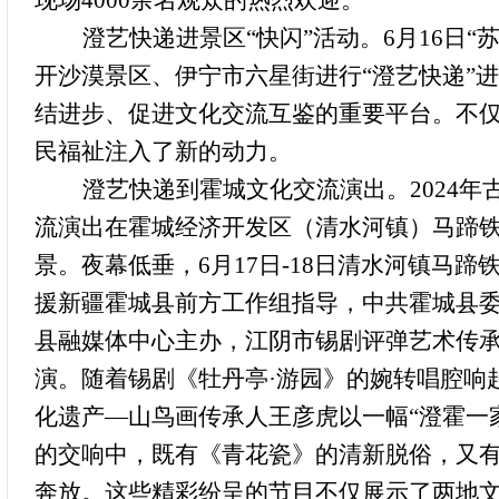
现场4000余名观众的热烈欢迎。
澄艺快递进景区
“快闪”活动。6月16
开沙漠景区、伊宁市六星街进行“澄艺快递”
结进步、促进文化交流互鉴的重要平台。不
民福祉注入了新的动力。
澄艺快递
到霍城文化交流演出。
2024
流演出在霍城经济开发区（清水河镇）马蹄
景。夜幕低垂，6月17日-18日清水河镇
援新疆霍城县前方工作组指导，中共霍城县
县融媒体中心主办，江阴市锡剧评弹艺术传承
演。随着锡剧《牡丹亭·游园》的婉转唱腔响
化遗产—山鸟画传承人王彦虎以一幅“澄霍一
的交响中，既有《青花瓷》的清新脱俗，又
奔放。这些精彩纷呈的节目不仅展示了两地