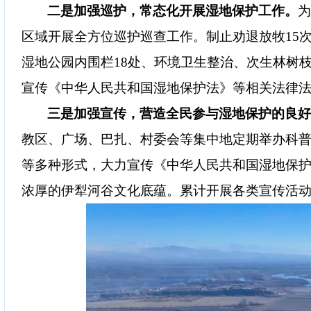
二是加强巡护，常态化开展湿地保护工作。
区域
开展全方位巡护巡查工作。
制止劝退
放牧
15
湿地公园内围栏18处、环境卫生整治、次生林树枝
宣传《
中华人民共和国
湿地保护法》
等相关法律
三是
加强
宣传，营造全民参与湿地保护的良
教区、广场、巴扎、村委会等集中地定期举办科
等多种形式，大力
宣传《中华人民共和国湿地保
浓厚的伊犁河谷文化底蕴。累计开展各类宣传活