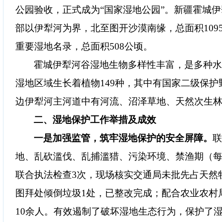
公园验收，正式成为“国家湿地公园”。
新疆霍城伊
部以伊犁河为界，
北至图开沙漠南缘
，总面积
10
重要湿地名录，总面积
508公顷。
霍城伊犁河
谷
湿地
生物多样性丰富
，是多种
湿地区域生长着植物
149种，其中有国家二级保护
边伊犁河主河道中有河流、沼泽草地、天然次生
二、湿地保护工作举措及成效
一是
加强监管，筑牢湿地保护的安全屏障。
地、乱砍滥伐、乱捕滥猎、污染环境
、
禁渔期（
联合执法检查
3
次，
现场核实交通局未批先占天然
图拜处倾倒垃圾
1处，已整改完成；
配合农业农村
10余人。
有
效
遏制了破坏湿地生态行为，保护了