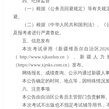
四、纪律监督
（
一
）根据《公务员回避规定》
等
有关
规
避。
（
二
）根据《中华人民共和国刑法》
、
《
及
报考者
进行严肃查处。
五、信息发布
本次考试录用《新疆维吾尔自治区
202
（
http://www.xjkunlun.cn
）、新疆人力
（
http
s
://www.xjrsks.com.cn
）发布。
网络报名、成绩查询、公示均通过新疆人
本公告确定的时间、地点等，因特殊情况
六、注意事项
本公告由自治区公务员主管部门负责解释
本次
考试
不出版也不指定考试辅导用书，