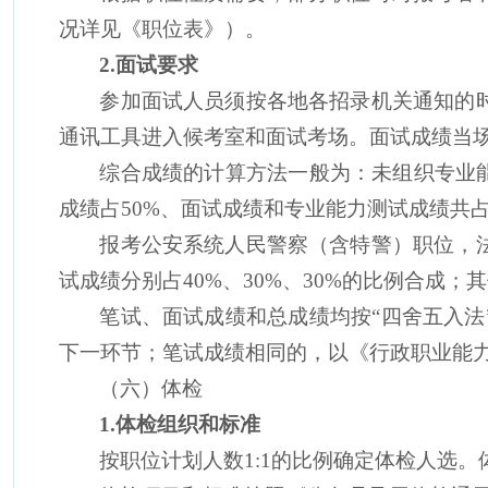
况详见《职位表》）。
2.
面试要求
参加面试人员须按
各地各招录机关
通知的
通讯工具进入候考室和面试考场。面试成绩当
综合成绩的计算方法一般为：未组织专业
成绩占
50%
、面试成绩和专业能力测试成绩共
报考公安系统人民警察（含特警）职位，
试成绩分别占
40%
、
30%
、
30%
的比例合成
；
其
笔试、面试成绩和总成绩均按
“
四舍五入法
下一环节；笔试成绩相同的，以《行政职业能
（六）体检
1.
体检组织和标准
按职位计划人数
1
:
1
的比例确定体检人选。