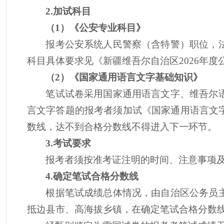
2.
加试科目
（
1
）《公安专业科目》
报考公安系统人民警察（含特警）职位，
科目具体要求见《新疆维吾尔自治区
202
6
年度
（
2
）《国家通用语言文字基础知识》
笔试试卷采用国家通用语言文字、维吾尔
言文字答题的报考
者
须加试《国家通用语言文
数线，达不到合格分数线不得进入下一环节。
3
.
考试要求
报考者
须按准考证注明的时间、注意事项
4
.
确定笔试合格分数线
根据笔试成绩总体情况，由自治区公务员
抵边县市
、
高海拔乡镇，在确定
笔试合格
分数