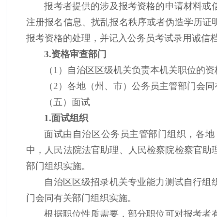
报考者提供的涉及报考资格的申请材料或
注册报名信息、扰乱报名秩序或者伪造学历证
报考资格的处理，并记入公务员考试录用诚信
3.
资格审查部门
（
1
）自治区区级机关负责本机关职位的资
（
2
）各地（州、市）公务员主管部门
会同
（五）面试
1.
面试组织
面试由自治区公务员主管部门组织，各地
中，人民法院法官助理、人民检察院检察官助
部门组织实施。
自治区区级招录机关专业能力测试自行组
门
会同有关部门
组织实施。
根据职位
性质
需要，
部分职位
可对报考者