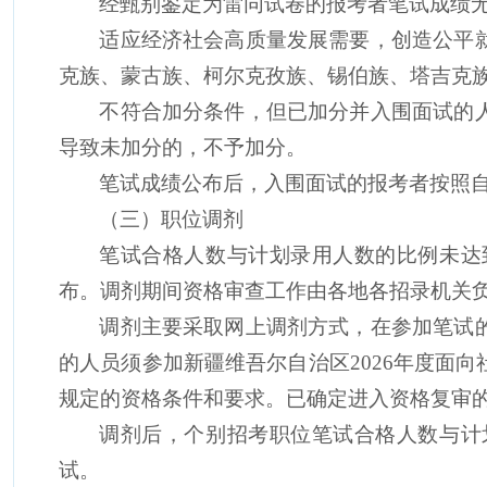
经甄别鉴定为雷同试卷的
报考者
笔试成绩
适应经济社会高质量发展需要，创造公平
克族、蒙古族、柯尔克孜族、锡伯族、塔吉克
不符合加分条件，但已加分并入围面试的
导致未加分的，不予加分。
笔试成绩公布后，入围面试的
报考者
按照
（三）职位调剂
笔试合格人数与计划录用人数的比例未达
布。调剂期间资格审查工作由各地各招录机关
调剂主要采取网上调剂方式，在参加笔试
的人员须参加新疆维吾尔自治区
2026
年度面向
规定的资格条件和要求。已确定进入资格复审
调剂后，个别招考职位笔试合格人数与计
试。