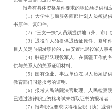
报考有具体资格条件要求的职位须提供相
（
1
）大学生
志愿服务
西部计划
人员
须提
书原件、复印件。
（
2
）
“
三支一扶
”
人员须提供地（州、市）
（
3
）退役军人须提供退伍证原件、复印
目人员定向招录职位的，由安置地退役军人事
（
4
）驻疆部队现役军人、在新疆工作的
供与关系人的关系证明材料。
（
5
）国有企
业
、事业单位在职人员须提
教育部门同意报考的证明。
（
6
）报考人民法院法官助理、人民检察
已通过法律职业资格考试未领取证书的报考者
（
7
）报考职位要求取得相应职（执）业资