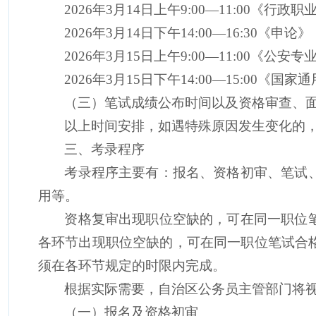
2026
年
3
月
14
日上午
9:00
—
11:00
《行政职
2026
年
3
月
14
日下午
14:00
—
16:30
《申论》
2026
年
3
月
15
日上午
9:00
—
11:00
《公安专
2026
年
3
月
15
日下午
14:00
—
15:00
《国家通
（三）笔试成绩公布时间以及资格审查、
以上时间安排，如遇特殊原因发生变化的
三、考录程序
考录程序主要有：报名、资格初审、笔试
用等。
资格
复审
出现职位空缺的，可在
同一职位
各环节出现
职位
空缺
的，
可
在同一职位
笔试合
须在各环节规定的时限内完成。
根据实际需要，自治区公务员主管部门
将
（一）报名及资格初审