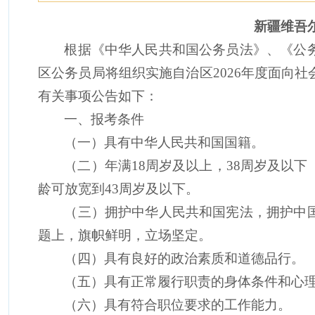
新疆维吾
根据
《中华人民共和国公务员法》、
《公
区公务员局
将
组织实施自治区
202
6
年度面向社
有关事项公告如下：
一、报考条件
（一）
具有中华人民共和国国籍。
（二）
年满
18
周岁及以上，
38
周岁及以下
龄可放宽到
43
周岁及以下。
（三）
拥护中华人民共和国宪法，拥护中
题上，旗帜鲜明，立场坚定。
（四）
具有良好的政治素质和道德品行。
（五）
具有正常履行职责的身体条件和心
（六）
具有符合职位要求的工作能力。