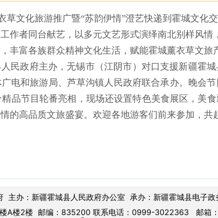
”薰衣草文化旅游推广暨“苏韵伊情”澄艺快递到霍城文
艺工作者同台献艺，以多元文艺形式演绎南北别样风情
村，丰富各族群众精神文化生活，赋能霍城薰衣草文旅
县人民政府主办，无锡市（江阴市）对口支援新疆霍城
体广电和旅游局、芦草沟镇人民政府联合承办。晚会节
6个精品节目轮番亮相，现场还设置特色美食展区，美
风情的高品质文旅盛宴。欢迎各地游客们前来参加，共
府 主办：新疆霍城县人民政府办公室 承办：新疆霍城县电子政
楼2楼 邮编：835200 联系电话：0999-3022363 邮箱