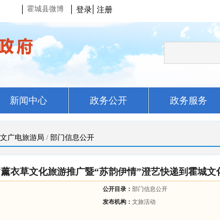
|
|
登录
|
注册
霍城县微博
新闻中心
政务公开
政务服务
文广电旅游局
/
部门信息公开
霍城”薰衣草文化旅游推广暨“苏韵伊情”澄艺快递到霍城
公开目录：
部门信息公开
发布机构：
文旅活动