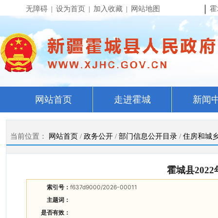
|
无障碍
|
设为首页
|
加入收藏
|
网站地图
霍
网站首页
走进霍城
新闻
当前位置：
网站首页
/
政务公开
/
部门信息公开目录
/
住房和城
霍城县20
索引号：
f637d9000/2026-00011
主题词：
是否有效：