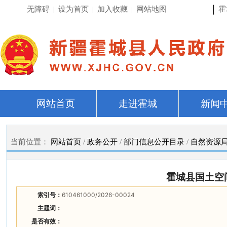
|
无障碍
|
设为首页
|
加入收藏
|
网站地图
霍
网站首页
走进霍城
新闻
当前位置：
网站首页
/
政务公开
/
部门信息公开目录
/
自然资源
霍城县国土空间
索引号：
610461000/2026-00024
主题词：
是否有效：