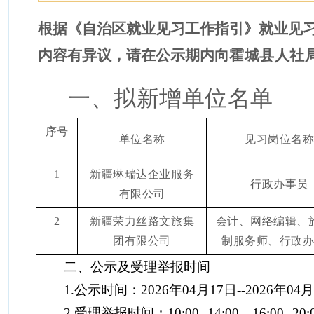
根据《自治区就业见习工作指引》就业见
内容有异议，请在公示期内向
霍城
县人社
一、拟新增单位名单
序号
单位名称
见习岗位名
1
新疆琳瑞达企业服务
行政办事员
有限公司
2
新疆荣力丝路文旅集
会计、网络编辑、
团有限公司
制服务师、行政
二、公示及受理举报时间
1.公示时间：2026
年04
月17
日
--2026
年
04
月
2.受理举报时间：
10
:
00
--1
4
:00，
16
:
0
0--20
: