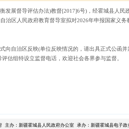
均衡发展督导评估办法
)教
督
[2017]6号)
，
经
霍城县
人民
，自治区
人
民政府教育督导室拟对
2026年申报国家义
。
形式向自治区反映
(单位反映情况的，请出具正式公函
导评估组特设立监督电话，欢迎社会各界参与监督。
府 主办：新疆霍城县人民政府办公室 承办：新疆霍城县电子政