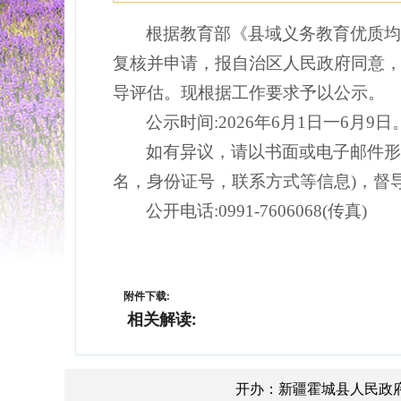
根据教育部《县
域
义务教育优质
复核并申请，报自治区人民政府同意
导评估。现根据工作要求予以公示。
公示时间
:2026年
6
月
1
日一
6
月
9
日
如有异议，请以书面或电子邮件
名，身份证号，联系方式等信息)，督
公开电话
:0991-7606068(传真)
附件下载:
相关解读:
开办：新疆霍城县人民政