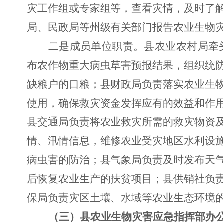
灾工作组或专家组等，查看灾情，及时了
局、民政局等
州级
有关部门报告
农业生物
二是成员单位职责。
县农业农村局
牵
布农作物重大病虫
草
害预报结果，组织统
缺粮户的口粮
；县
财政局负责落实
农业生
使用，确保救灾资金发挥应有的效益和作
县
交通局负责将农业救灾所需的救灾物资
情、汛情信息，维修农业受灾
地区
水利设
病虫害的防治
；县
气象局负责及时发布天
后恢复农业生产的扶贫项目
；县
供销社负
保局负责
灾区
土壤、水域等农业生态环境
（
三
）县农业生物灾害应急指挥部
办