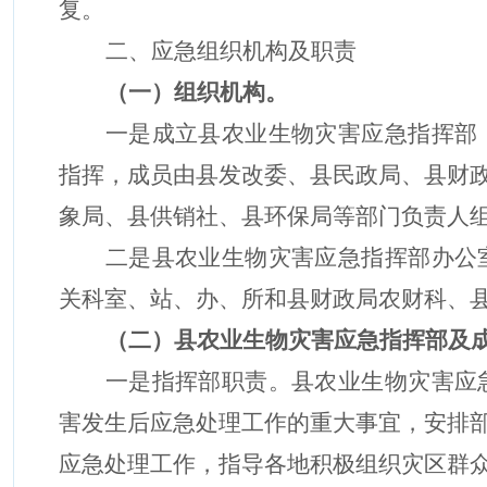
复。
二、应急组织机构及职责
（
一
）
组织机构。
一是成立
县农业生物灾害
应急指挥部
指挥，成员由
县
发改
委
、
县
民政局、
县
财
象局、
县
供销社、
县
环保局等部门负责人
二是
县农业生物灾害
应急指挥部办公
关
科室
、站
、
办、所
和
县
财政局农财
科
、
（二）
县农业生物灾害应急指挥部
及
一是指挥部职责。
县农业生物灾害应
害发生后应急处理工作的重大事宜，安排
应急处理工作，指导各地积极组织
灾区
群