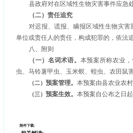
县政府对在区域性生物灾害事件应急
（
二
）
责任追究
对迟报、谎报、瞒报区域性生物灾害
单位或责任人的责任，构成犯罪的，依法
八、附则
（
一
）名词术语。
本预案所称农业，
虫
、马铃薯
甲虫
、
玉米螟、
蝗虫、农田鼠
预案管理。
本预案由县农业农村
（二）
预案生效。
本预案自公布之日起
（三）
附件下载: