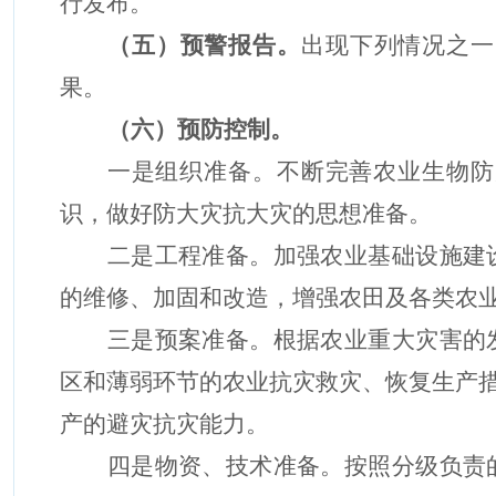
行发布
。
（
五
）预警报告。
出现下列情况之一
果。
（
六
）预防控制。
一是组织准备。不断完善农业
生物
防
识，做好防大灾抗大灾的思想准备。
二是工程准备。加强农
业
基础设施建
的维修、加固和改造，增强农田及各类农
三是预案准备。根据农业重大灾害的
区和薄弱环节的农业抗灾救灾、恢复生产
产的避灾抗灾能力。
四是物资、技术准备。按照分级负责