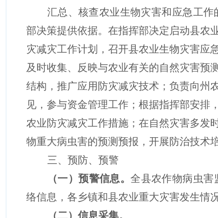
汇总、核查农业生物灾害和应急工作
部决策提供依据。在指挥部决定启动
县农
灾减灾工作计划，召开
县农业生物灾害应
及时收集、反映与农业有关的自然灾害预
结构，推广应用防灾减灾技术
；
负责向
州
见，参与资金管理工作
；
根据指挥部安排
农业防灾减灾工作措施
；
在自然灾害多发
物重大病虫害的预测预报，开展防治技术
三、预防、预警
（
一
）
预警信息。
全县
农作物病虫害
络信息，各乡镇和
县
农业重大灾害发生情
（
二
）
信息采集。