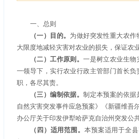
一、总则
（
一
）
目的。
为做好突发性重大农作
大限度地减轻灾害对农业的损失，保证农
（
二
）
工作原则。
一是树立农业
生物
一领导下，实行农业行政主管部门首长负
职，各尽其责。
（
三
）
编制依据。
制定本预案的依据
自然灾害突发事件应急预案》《
新疆维吾
办公厅关于印发伊犁哈萨克自治州突发公
（
四
）
适用范围。
本预案适用于
全县