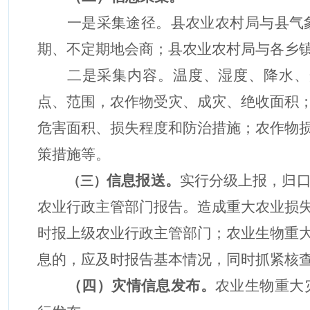
一是采集途径。
县农业农村局
与
县
气
期、不定期地会商
；县农业农村局
与各乡
二是采集内容。温度、湿度、降水、
点、范围，农作物受灾、成灾、绝收面积
危害面积、损失程度和防治措施
；
农作物
策措施等。
信息报送。
实行分级上报，归
（三）
农业行政主管部门报告。造成重大农业
损
时报上级农业行政主管部门
；
农业
生物
重
息的，应及时报告基本情况，同时抓紧核
（
四
）
灾情信息发布。
农业
生物
重大