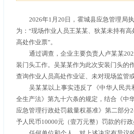
2026年1月20日，霍城县应急管
为：“现场作业人员王
某某
、狄
某
未持有高
高处作业票”。
通过调查，企业主要负责人卢
某某
2
装门头工作。吴
某某
作为此次安装门头的
查询作业人员高处作业证、未对现场监管
吴
某某以上事实违反了《中华人民共
全生产法》第九十六条的规定，结合《中
应急管理行政处罚裁量权基准》第二部分
予人民币10000元（壹万元整）罚款的行
任何单位和个人，对上述决定有异议