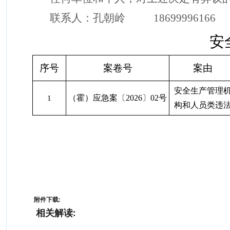
联系人：孔朝岭
18699996166
安
序号
案卷号
案由
安全生产管理
（霍）应急案
〔
202
6
〕
0
2
号
1
构和人员类违
附件下载:
相关解读: