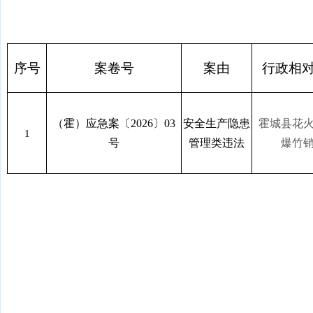
安全生产行
序号
案卷号
案由
行政相
（霍）应急案
〔
2026
〕03
安全生产隐患
霍城县花
1
号
管理类违法
爆竹