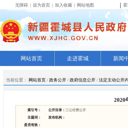
|
无障碍
|
设为首页
|
加入收藏
|
网站地图
霍
网站首页
走进霍城
新闻
当前位置：
网站首页
/
政务公开
/
政府信息公开
/
法定主动公开
20
索引号：
公开目录：
三公经费公开
主题词：
发布机构：
是否有效：