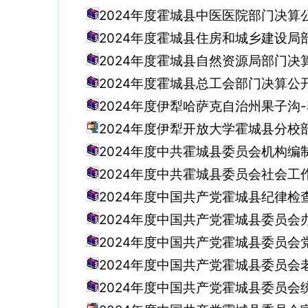
2024年度霍城县中医医院部门决算
2024年度霍城县住房和城乡建设局
2024年度霍城县自然资源局部门决
2024年度霍城县总工会部门决算公
2024年度伊犁哈萨克自治州果子
2024年度伊犁开放大学霍城县分校
2024年度中共霍城县委员会机构
2024年度中共霍城县委员会社会
2024年度中国共产党霍城县纪律
2024年度中国共产党霍城县委员
2024年度中国共产党霍城县委员
2024年度中国共产党霍城县委员
2024年度中国共产党霍城县委员