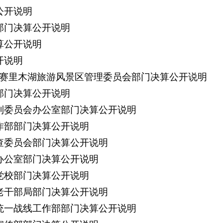
公开说明
部门决算公开说明
算公开说明
开说明
沟-赛里木湖旅游风景区管理委员会部门决算公开说明
部门决算公开说明
编制委员会办公室部门决算公开说明
工作部部门决算公开说明
检查委员会部门决算公开说明
会办公室部门决算公开说明
会党校部门决算公开说明
会老干部局部门决算公开说明
会统一战线工作部部门决算公开说明