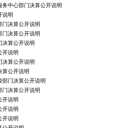
育服务中心部门决算公开说明
开说明
部门决算公开说明
部门决算公开说明
门决算公开说明
公开说明
门决算公开说明
决算公开说明
校部门决算公开说明
部门决算公开说明
公开说明
公开说明
公开说明
算公开说明