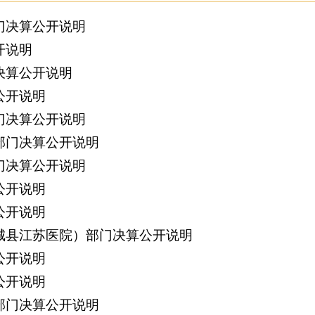
门决算公开说明
开说明
决算公开说明
公开说明
门决算公开说明
部门决算公开说明
门决算公开说明
公开说明
公开说明
霍城县江苏医院）部门决算公开说明
公开说明
公开说明
部门决算公开说明