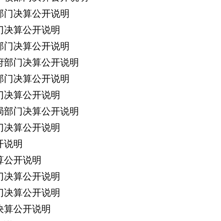
部门决算公开说明
门决算公开说明
部门决算公开说明
府部门决算公开说明
部门决算公开说明
门决算公开说明
局部门决算公开说明
门决算公开说明
开说明
算公开说明
门决算公开说明
门决算公开说明
决算公开说明