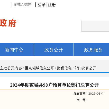
|
|
登录
|
注册
霍城县微博
新闻中心
政务公开
政务服务
主动公开内容
/
重点领域信息公开
/
财税信息
/
部门决算公开
2024年度霍城县98户预算单位部门决算公开
发布日期：
2025-08-11
文 号：