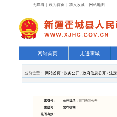
无障碍
|
设为首页
|
加入收藏
|
网站地图
网站首页
走进霍城
当前位置：
网站首页
/
政务公开
/
政府信息公开
/
法定
索引号：
公开目录：
部门决算公开
主题词：
发布机构：
是否有效：