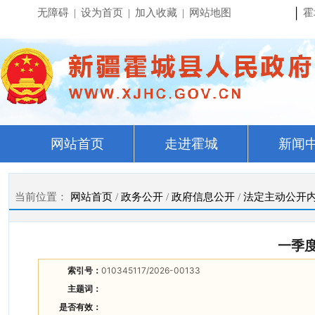
|
无障碍
|
设为首页
|
加入收藏
|
网站地图
霍
网站首页
走进霍城
新闻
当前位置：
网站首页
/
政务公开
/
政府信息公开
/
法定主动公开
一季度
索引号：
010345117/2026-00133
主题词：
是否有效：