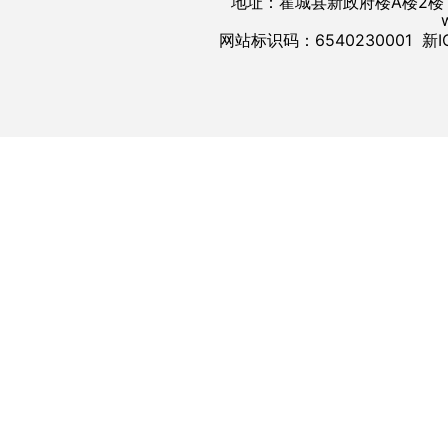
地址：霍城县新政府楼A楼2楼 邮
网站标识码：6540230001
新I