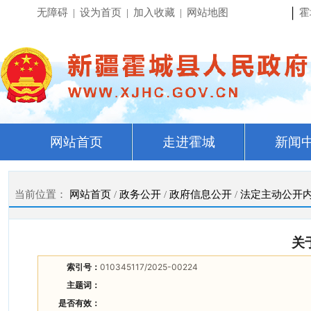
|
无障碍
|
设为首页
|
加入收藏
|
网站地图
霍
网站首页
走进霍城
新闻
当前位置：
网站首页
/
政务公开
/
政府信息公开
/
法定主动公开
关
索引号：
010345117/2025-00224
主题词：
是否有效：