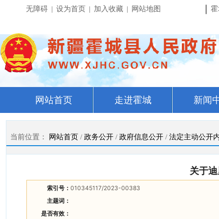
|
无障碍
|
设为首页
|
加入收藏
|
网站地图
霍
网站首页
走进霍城
新闻
当前位置：
网站首页
/
政务公开
/
政府信息公开
/
法定主动公开
关于迪
索引号：
010345117/2023-00383
主题词：
是否有效：