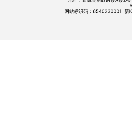
地址：霍城县新政府楼A楼2楼 邮
网站标识码：6540230001
新I