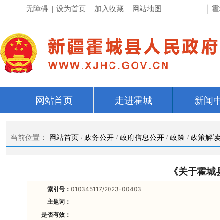
|
无障碍
|
设为首页
|
加入收藏
|
网站地图
霍
网站首页
走进霍城
新闻
当前位置：
网站首页
/
政务公开
/
政府信息公开
/
政策
/
政策解读
《关于霍城
索引号：
010345117/2023-00403
主题词：
是否有效：