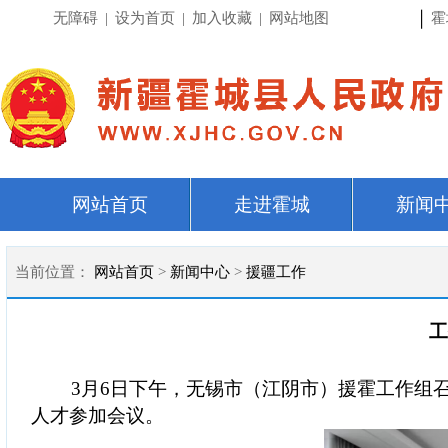
|
无障碍
|
设为首页
|
加入收藏
|
网站地图
霍
网站首页
走进霍城
新闻
当前位置：
网站首页
>
新闻中心
>
援疆工作
工
3
月
6
日下午，无锡市（江阴市）援霍工作组
人才参加会议。