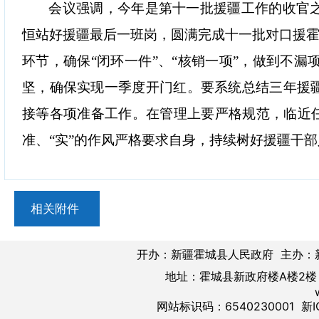
会议强调，今年是第十一批援疆工作的收官
恒站好援疆最后一班岗，圆满完成十一批对口援
环节，确保
“
闭环一件
”
、
“
核销一项
”
，做到不漏
坚，确保实现一季度开门红。要系统总结三年援
接等各项准备工作。在管理上要严格规范，临近
准、
“
实
”
的作风严格要求自身，持续树好援疆干部
相关附件
开办：新疆霍城县人民政府 主办：
地址：霍城县新政府楼A楼2楼 邮
网站标识码：6540230001
新I