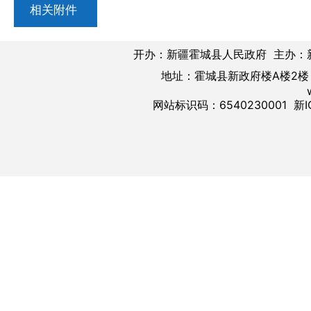
相关附件
开办：新疆霍城县人民政府 主办：
地址：霍城县新政府楼A楼2楼 邮
网站标识码：6540230001
新I