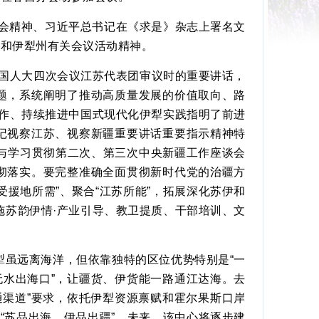
会精神、习近平总书记在《求是》杂志上署名文
团和伊犁州有关会议活动精神。
全国人大四次会议江苏代表团审议时的重要讲话，
题，系统阐明了推动高质量发展的价值取向、路
工作、持续推进中国式现代化伊犁实践指明了前进
记视察江苏、视察新疆重要讲话重要指示精神特
与学习贯彻第二次、第三次中央新疆工作座谈会
彻落实。要完整准确全面贯彻新时代党的治疆方
援地所需”、聚合“江苏所能”，拓展深化苏伊和
施苏韵伊情·产业引导、教卫提质、干部培训、文
犁虽远离海洋，但依靠独特的区位优势特别是“一
无水出海口”，让疆货、伊货能一路通江达海。去
通渠道”要求，依托伊犁资源禀赋和霍尔果斯口岸
“苏品出海、伊品出疆”。未来，该中心将逐步建