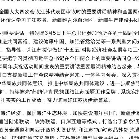
全国人大四次会议江苏代表团审议时的重要讲话精神和全国两
议还传达学习了江苏省、新疆维吾尔自治区、新疆生产建设兵
列重要讲话，特别是
3月5日下午总书记参加他所在的十四届
推进共同富裕、建设健康中国、加强管党治党等一系列重大问
、指导性，为江苏援伊做好“十五五”时期经济社会发展各项
定要把学习贯彻习近平总书记在全国两会上的重要讲话同总书
70周年庆祝活动期间发表的重要讲话重要题词精神结合起来，
对口支援新疆工作会议精神结合起来，一体学习领会、深入贯
华民族共同体意识、推进中华民族共同体建设，进一步聚焦“受
作”，持续擦亮“苏韵伊情”民族团结江苏援疆工作品牌，系统实
扎扎实实的工作成效，奋力谱写好江苏援伊新篇章。
展海洋经济，保护海洋生态环境，加快建设海洋强国”。新疆伊
通过陆港联动、铁海联运、口岸互通等模式，打造出了多条“
欧黄金通道和向西开放桥头堡优势”和江苏“拓宽‘苏品苏货’流
展，谋划实施“苏韵伊情・苏品伊货”伊犁展示展销中心，推动