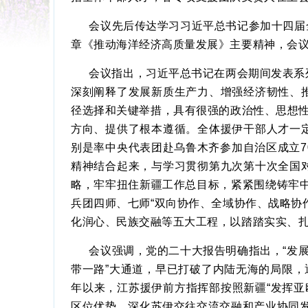
会议先后传达学习习近平总书记参加十四届
章《推动海洋经济高质量发展》主要精神，会
会议指出，习近平总书记在两会期间发表系
深刻阐释了发展新质生产力、增强经济韧性、
径选择和关键举措，具有很强的政治性、思想性
方向、提供了根本遵循。全体援伊干部人才一
别是率中央代表团赴乌鲁木齐参加自治区成立
精神结合起来，与学习贯彻第九次第十次全国
略，牢牢扭住新疆工作总目标，紧紧围绕铸牢中
兵团四师、七师“双向协作、全域协作、战略协
化润心、民族交融等五大工程，以踏踏实实、
会议强调，党的二十大报告明确指出，
“发
带一路”大通道，早已打破了内陆无海的局限，
年以来，江苏援伊前方指挥部按照新疆“发挥亚
区位优势，深化苏伊交往交流交融和产业协同发