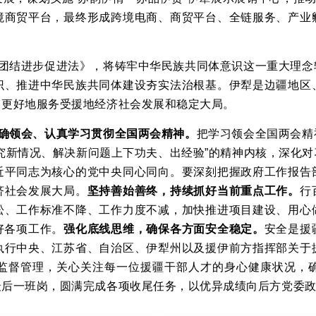
境商贸平台，最终形成跨境电商、商贸平台、全链服务、产业
团结进步促进法》，将铸牢中华民族共同体意识这一重大理念
识、推进中华民族共同体建设夯实法治根基。伊犁是边疆地区
，更好地服务受援地经济社会发展和稳定大局。
确领会、认真学习贯彻全国两会精神。
把学习领会全国两会精
究新情况、解决新问题上下功夫、出经验”的精神内核，深化
近平同志为核心的党中央同心同向。要深刻把握政府工作报告
济社会发展大局。
坚持善始善终，持续抓好当前重点工作。
行
松、工作标准不降、工作力度不减，加快推进项目建设、用心
好各项工作。
强化底线思维，确保各方面安全稳定。
安全是援
执行中央、江苏省、自治区、伊犁州以及援伊前方指挥部关于
监督管理，关心关注每一位援疆干部人才的身心健康状况，
最后一班岗，圆满完成各项收尾任务，以优异成绩向后方党委