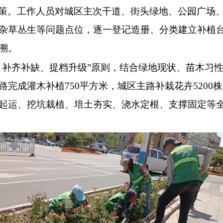
策。工作人员对城区主次干道、街头绿地、公园广场
杂草丛生等问题点位，逐一登记造册、分类建立补植
溯。
、补齐补缺、提档升级”原则，结合绿地现状、苗木习
完成灌木补植750平方米，城区主路补栽花卉5200株
起运、挖坑栽植、培土夯实、浇水定根、支撑固定等