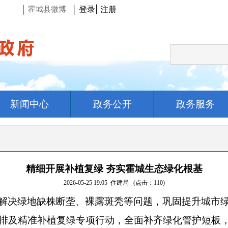
登录
|
注册
|
|
霍城县微博
新闻中心
政务公开
政务服务
精细开展补植复绿 夯实霍城生态绿化根基
2026-05-25 19:05
住建局
(点击：
110
)
解决绿地缺株断垄、裸露斑秃等问题，巩固提升城市
排及精准补植复绿专项行动，全面补齐绿化管护短板