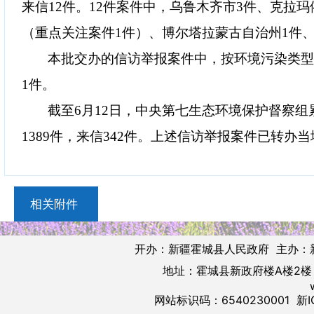
来信
12
件。
12
件案件中，乌鲁木齐市
3
件、克拉玛
（重点关注案件
1
件）、博尔塔拉蒙古自治州
1
件
本批交办的信访举报案件中，按环境污染类
1
件。
截至
6
月
12
日，中央第七生态环境保护督察组
1389
件，来信
342
件。上述信访举报案件已转办当
相关附件
开办：新疆霍城县人民政府 主办：
地址：霍城县新政府楼A楼2楼 邮
网站标识码：6540230001
新I