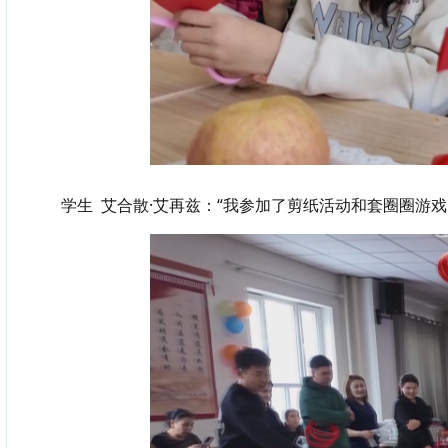
学生
艾合散·艾再兹：“我参加了剪纸活动和套圈圈游