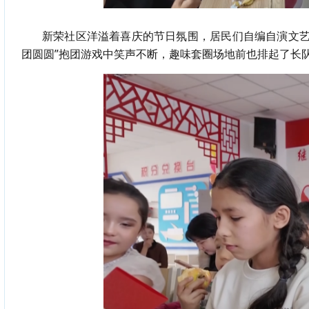
新荣社区洋溢着喜庆的节日氛围，居民们自编自演文
团圆圆”抱团游戏中笑声不断，趣味
套圈场地
前也排起了长