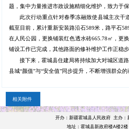
题，集中力量推进市政设施精细化维护，致力于
此次行动重点针对春季冻融致使县城主次干
截至目前，累计重新安装路沿石
589米，路平石5
在人民公园，更换铺装红色透水砖
665.78㎡
，更
铺设工作已完成，其他路面的修补维护工作正稳
接下来，霍城县住建局将持续加大对城区道
县城“颜值”与“安全值”同步提升，不断增强群众
相关附件
开办：新疆霍城县人民政府 主办：
地址：霍城县新政府楼A楼2楼 邮