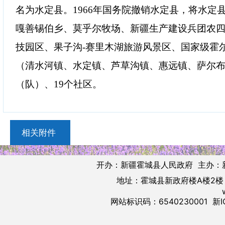
名为水定县。1966年国务院撤销水定县，将水定
嘎善锡伯乡、莫乎尔牧场、新疆生产建设兵团农四
技园区、果子沟-赛里木湖旅游风景区、国家级霍
（清水河镇、水定镇、芦草沟镇、惠远镇、萨尔布
（队）、19个社区。
相关附件
开办：新疆霍城县人民政府 主办：
地址：霍城县新政府楼A楼2楼 邮
网站标识码：6540230001
新I