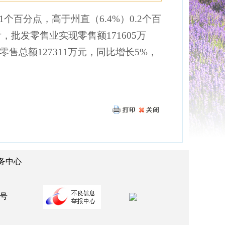
1个百分点，高于州直（6.4%）0.2个百
看，批发
零
售业实现
零
售额171605万
零
售总额127311万元，同比增长5%，
务中心
：
2号