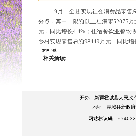
1-9月，全县实现社会消费品
零
售
分点，其中，限额以上社消零52075万
元，同比增长4.4%；住宿餐饮业餐饮收
乡村实现
零
售总额98449万元，同比增长
附件下载:
相关解读:
开办：新疆霍城县人民政
地址：霍城县新政府楼A
网站标识码：654023