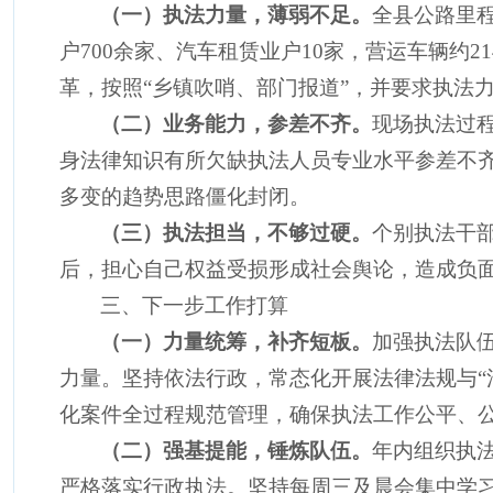
（一）执法力量，薄弱不足。
全县公路里
户
700
余家、汽车租赁业户
10
家，营运车辆约
21
革，按照“乡镇吹哨、部门报道”，并要求执法
（二）业务能力，参差不齐。
现场执法过
身法律知识有所欠缺执法人员专业水平参差不
多变的趋势思路僵化封闭。
（三）执法担当，不够过硬。
个别执法
干
后，担心自己权益受损形成社会舆论，造成负
三、下一步工作打算
（一）力量统筹，补齐短板。
加强执法队
力量。坚持依法行政，常态化开展法律法规与
化案件全过程规范管理，确保执法工作公平、
（二）强基提能，锤炼队伍。
年内组织执
严格落实行政执法。坚持每周三及晨会集中学