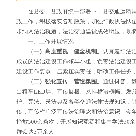
在县委、县政府统一部署下，县交通运输
政工作，积极落实各项政策，加强行政执法队
步纳入法治轨道，法治交通建设成效明显，现
一、工作开展情况
（一）高度重视，健全机制。
认真履行法
成员的法治建设工作领导小组，负责法治建设
建设工作要点，压紧压实责任，明确工作任务
（二）强化宣传，营造氛围。
通过抖音、
出租车
LED
屏、宣传展板、悬挂标语横幅、发
护、宪法、民法典及各类交通
法律法规
知识，
传
，宣传栏广泛宣传法治理念和法治意识。今
播放
500
余条次，开展知识竞赛和集中学法
50
余
群众达
3
万余人。