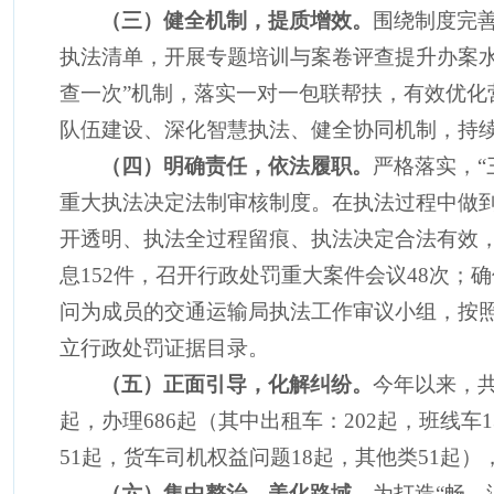
（三）健全机制，提质增效。
围绕制度完
执法清单，开展专题培训与案卷评查提升办案水
查一次”机制，落实一对一包联帮扶，有效优
队伍建设、深化智慧执法、健全协同机制，持
（四）明确责任，依法履职。
严格落实，
重大执法决定法制审核制度。在执法过程中做
开透明、执法全过程留痕、执法决定合法有效
息
152
件，召开行政处罚重大案件会议
48
次；确
问为成员的交通运输局执法工作审议小组，按照
立行政处罚证据目录。
（五）正面引导，化解纠纷。
今年以来，
起，办理
686
起（其中出租车：
202
起，班线车
1
51
起，货车司机权益问题
18
起，其他类
51
起）
（六）集中整治，美化路域。
为打造
“畅