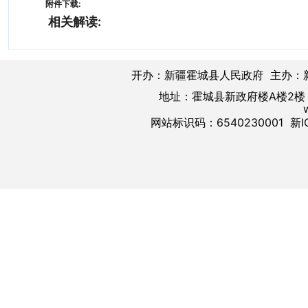
附件下载:
相关解读:
开办：新疆霍城县人民政府 主办：
地址：霍城县新政府楼A楼2楼 邮
网站标识码：6540230001
新I