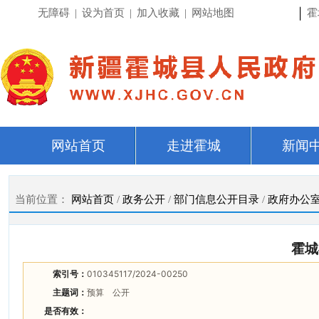
|
无障碍
|
设为首页
|
加入收藏
|
网站地图
霍
网站首页
走进霍城
新闻
当前位置：
网站首页
/
政务公开
/
部门信息公开目录
/
政府办公
霍城
索引号：
010345117/2024-00250
主题词：
预算 公开
是否有效：