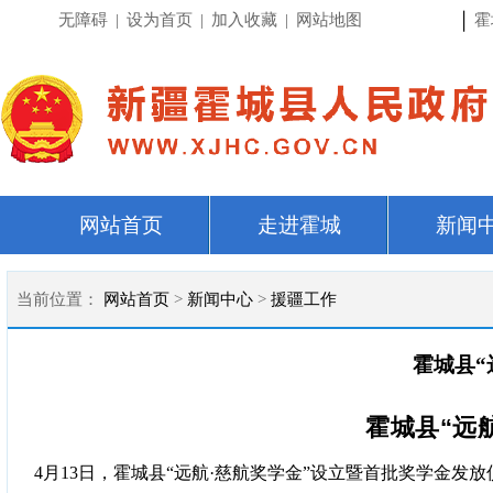
|
无障碍
|
设为首页
|
加入收藏
|
网站地图
霍
网站首页
走进霍城
新闻
当前位置：
网站首页
>
新闻中心
>
援疆工作
霍城县“
霍城县
“远
4月13日，霍城县“远航·慈航奖学金”设立暨首批奖学金