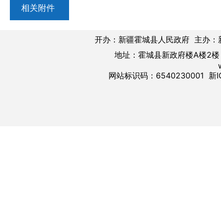
相关附件
开办：新疆霍城县人民政府 主办：
地址：霍城县新政府楼A楼2楼 邮
网站标识码：6540230001
新I