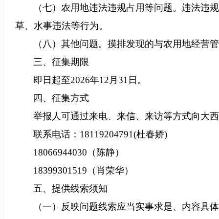
（七）农用地违法违规占用等问题。违法违
草、水事违法等行为。
（八）其他问题。摸排发现的与农用地经营
三、征集期限
即日起至
2026
年
12
月
31
日。
四、征集方式
举报人可通过来电、来信、来访等方式向大
联系电话：
18119204791(
杜春娇
)
18066944030
（陈静）
18399301519
（肖荣华）
五、提供线索须知
（一）反映问题线索应当实事求是、内容具