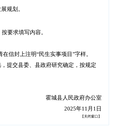
发展规划。
，按要求填写内容。
请在信封上注明
“
民生实事项目
”
字样
。
选，提交县委、县政府研究确定，按规定
霍城
县人民政府办公
室
2025
年
11
月
1
日
【
关闭窗口
】