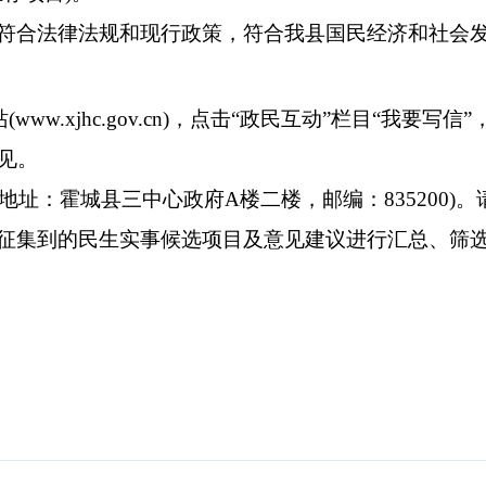
符合法律法规和现行政策，符合我
县
国民经济和社会
站
(www.
x
j
hc
.gov.cn)
，点击
“政民互动
”栏目“我要写信”
见。
地址：
霍城
县
三中心政府
A
楼二楼
，邮编：
8352
00)
。
征集到的民生实事候选项目及意见建议进行汇总、筛