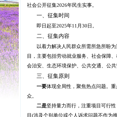
社会公开征集
202
6
年
民生实事。
一、征集时间
即日起至
20
25
年
1
1
月
30
日。
二、
征集
内容
以着力解决人民群众所需所急所盼为
目，主要包括劳动就业
服务
、社会保障、
会治安、生态环境保护、公共交通、公共
三、征集原则
一要
体现全局性，聚焦热点问题。重
众。
二是
坚持量力而行，注重项目可行性
目
(涉及个别单位或个人诉求问题不作为推