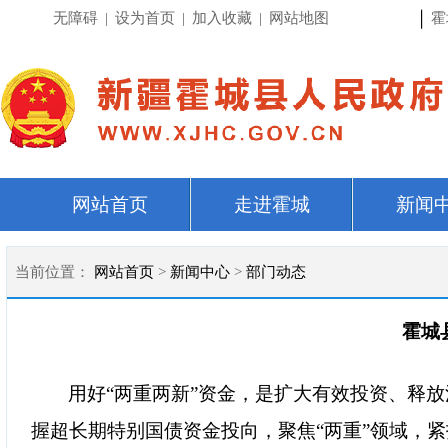
|
无障碍
|
设为首页
|
加入收藏
|
网站地图
霍
网站首页
走进霍城
新闻
当前位置：
网站首页
>
新闻中心
>
部门动态
霍城
用好“两重两新”资金，是扩大有效投资、释
握超长期特别国债资金投向，聚焦“两重”领域，