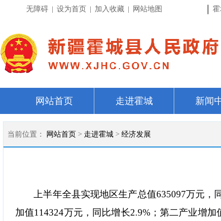
|
无障碍
|
设为首页
|
加入收藏
|
网站地图
霍
网站首页
走进霍城
新闻
当前位置：
网站首页
>
走进霍城
>
经济发展
上半年全县实现地区生产总值
635097万
加值114324万元，同比增长2.9%；第二产业增加值