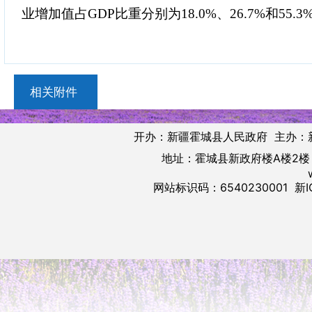
业增加值占GDP比重分别为18.0%、26.7%和55.3
相关附件
开办：新疆霍城县人民政府 主办：
地址：霍城县新政府楼A楼2楼 邮
网站标识码：6540230001
新I