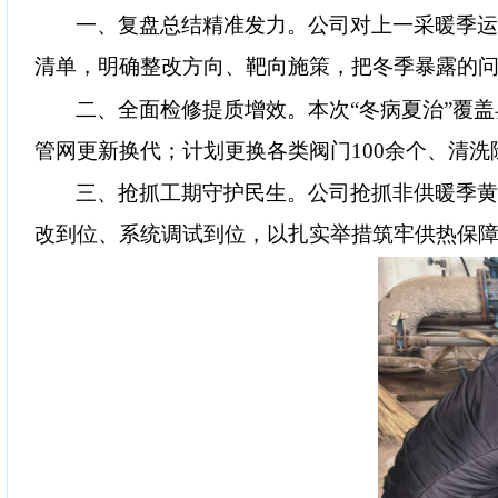
一、
复盘总结精准发力
。
公司对上一采暖季
清单，明确整改方向、靶向施策，把冬季暴露的
二、
全面检修提质增效
。
本次
“
冬病夏治
”
覆盖
管网更新换代；计划更换各类阀门
100
余个、清洗
三、
抢抓工期守护民生
。
公司抢抓非供暖季
改到位、系统调试到位，以扎实举措筑牢供热保