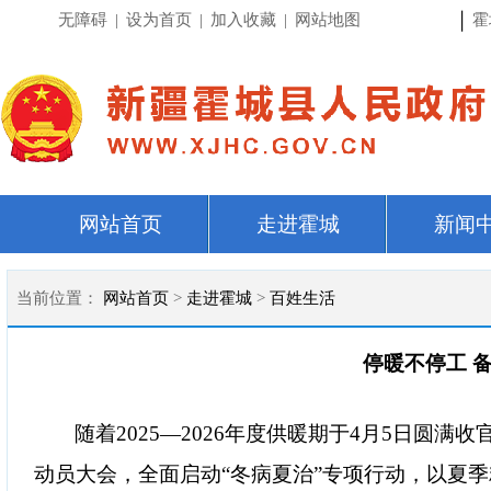
|
无障碍
|
设为首页
|
加入收藏
|
网站地图
霍
网站首页
走进霍城
新闻
当前位置：
网站首页
>
走进霍城
>
百姓生活
停暖不停工 
随着
2025—2026
年度供暖期于
4
月
5
日圆满收
动员大会，全面启动
“
冬病夏治
”
专项行动，以夏季