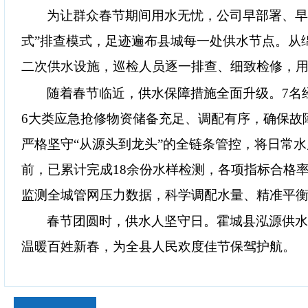
为让群众春节期间用水无忧，公司早部署、
式
”
排查模式，足迹遍布县城每一处供水节点。从
二次供水设施，巡检人员逐一排查、细致检修，
随着春节临近，供水保障措施全面升级。
7
名
6
大类应急抢修物资储备充足、调配有序，确保故
严格坚守
“
从源头到龙头
”
的全链条管控，将日常水
前，已累计完成
18
余份水样检测，各项指标合格
监测全城管网压力数据，科学调配水量、精准平
春节团圆时，供水人坚守日。霍城县泓源供
温暖百姓新春，为全县人民欢度佳节保驾护航。