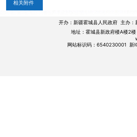
相关附件
开办：新疆霍城县人民政府 主办：
地址：霍城县新政府楼A楼2楼 邮
网站标识码：6540230001
新I