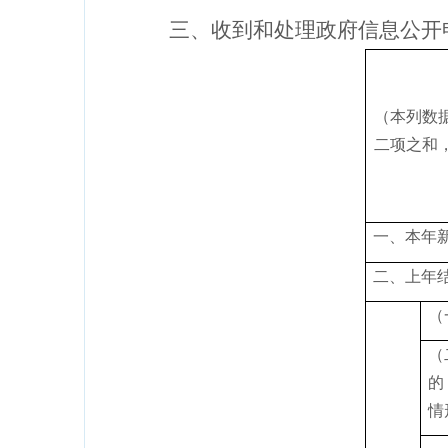
三、收到和处理政府信息公开
（本列数
二项之和
一、本年
二、上年
（
（
的
情