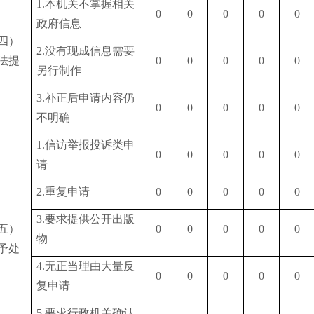
1.本机关不掌握相关
0
0
0
0
0
政府信息
四）
2.没有现成信息需要
法提
0
0
0
0
0
另行制作
3.补正后申请内容仍
0
0
0
0
0
不明确
1.信访举报投诉类申
0
0
0
0
0
请
2.重复申请
0
0
0
0
0
3.要求提供公开出版
五）
0
0
0
0
0
物
予处
4.无正当理由大量反
0
0
0
0
0
复申请
5.要求行政机关确认