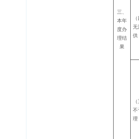
三、
（
本年
无
度办
供
理结
果
（
不
理