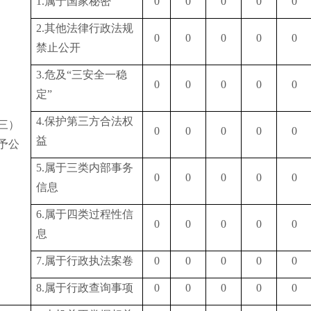
1.属于国家秘密
0
0
0
0
0
2.其他法律行政法规
0
0
0
0
0
禁止公开
3.危及“三安全一稳
0
0
0
0
0
定”
4.保护第三方合法权
三）
0
0
0
0
0
益
予公
5.属于三类内部事务
0
0
0
0
0
信息
6.属于四类过程性信
0
0
0
0
0
息
7.属于行政执法案卷
0
0
0
0
0
8.属于行政查询事项
0
0
0
0
0