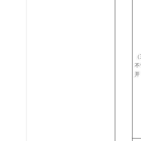
（
不
开