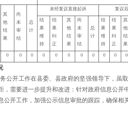
未经复议直接起诉
复议
其
尚
结
结
其
尚
结
结
其
他
未
总
果
果
他
未
总
果
果
他
结
审
计
维
纠
结
审
计
维
纠
结
果
结
持
正
果
结
持
正
果
0
0
0
0
0
0
0
0
0
0
0
况
政务公开工作在
县委、县政府
的坚强领导下，虽
距，需要进一步提升和改进：针对政府信息公开
息公开工作，加强公示信息审批的跟踪，确保相